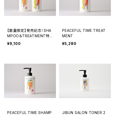
【数量限定】発売記念！SHA
PEACEFUL TIME TREAT
MPOO＆TREATMENT特
MENT
別セット価格
¥9,100
¥5,280
PEACEFUL TIME SHAMP
JIBUN SALON TONER 2